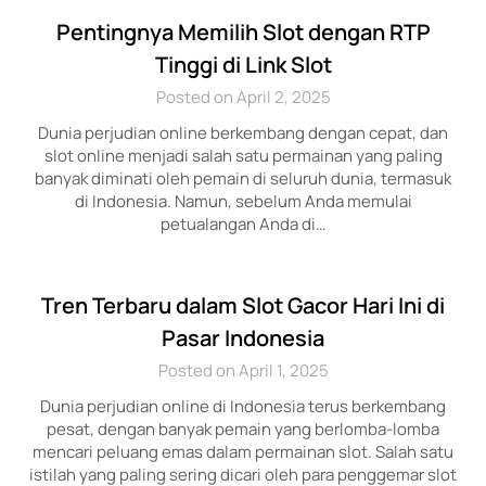
Pentingnya Memilih Slot dengan RTP
Tinggi di Link Slot
Posted on April 2, 2025
Dunia perjudian online berkembang dengan cepat, dan
slot online menjadi salah satu permainan yang paling
banyak diminati oleh pemain di seluruh dunia, termasuk
di Indonesia. Namun, sebelum Anda memulai
petualangan Anda di…
Tren Terbaru dalam Slot Gacor Hari Ini di
Pasar Indonesia
Posted on April 1, 2025
Dunia perjudian online di Indonesia terus berkembang
pesat, dengan banyak pemain yang berlomba-lomba
mencari peluang emas dalam permainan slot. Salah satu
istilah yang paling sering dicari oleh para penggemar slot