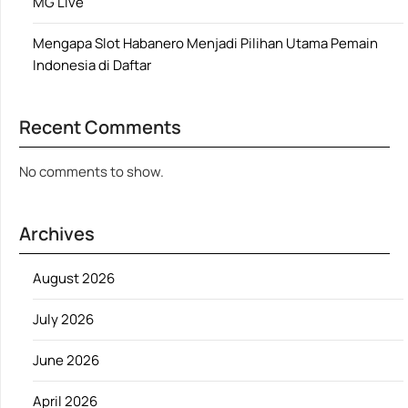
MG Live
Mengapa Slot Habanero Menjadi Pilihan Utama Pemain
Indonesia di Daftar
Recent Comments
No comments to show.
Archives
August 2026
July 2026
June 2026
April 2026