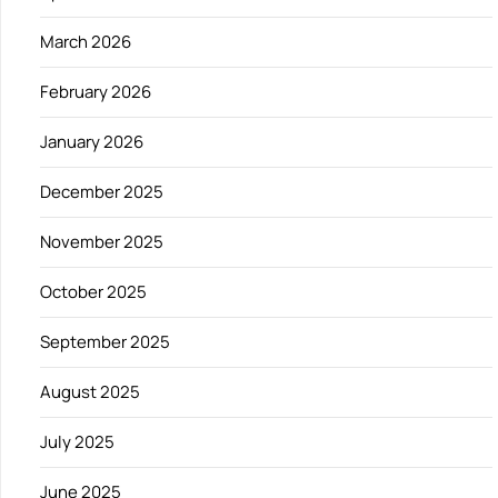
March 2026
February 2026
January 2026
December 2025
November 2025
October 2025
September 2025
August 2025
July 2025
June 2025