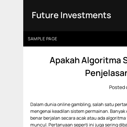
Skip
to
Future Investments
content
SAMPLE PAGE
Apakah Algoritma Sl
Penjelasa
Posted o
Dalam dunia online gambling, salah satu pert
mengenai keadilan sistem permainan. Banyak o
benar berjalan secara acak atau ada algorit
muncul. Pertanyaan seperti ini juga sering d