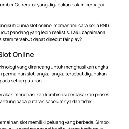
Number Generator yang digunakan dalam berbagai
gikuti dunia slot online, memahami cara kerja RNG
ut pandang yang lebih realistis. Lalu, bagaimana
istem tersebut dapat disebut fair play?
lot Online
knologi yang dirancang untuk menghasilkan angka
am permainan slot, angka-angka tersebut digunakan
pada setiap putaran.
em akan menghasilkan kombinasi berdasarkan proses
rgantung pada putaran sebelumnya dan tidak
ermainan slot memiliki peluang yang berbeda. Simbol