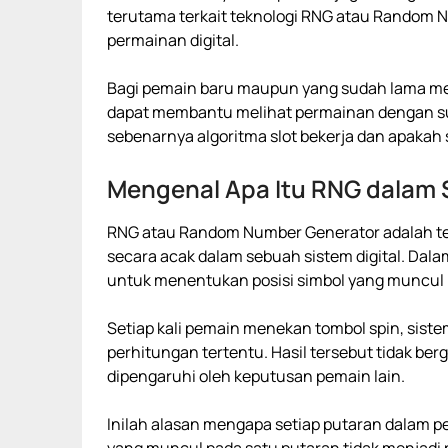
terutama terkait teknologi RNG atau Random 
permainan digital.
Bagi pemain baru maupun yang sudah lama men
dapat membantu melihat permainan dengan sud
sebenarnya algoritma slot bekerja dan apakah s
Mengenal Apa Itu RNG dalam S
RNG atau Random Number Generator adalah te
secara acak dalam sebuah sistem digital. Dal
untuk menentukan posisi simbol yang muncul 
Setiap kali pemain menekan tombol spin, sist
perhitungan tertentu. Hasil tersebut tidak be
dipengaruhi oleh keputusan pemain lain.
Inilah alasan mengapa setiap putaran dalam p