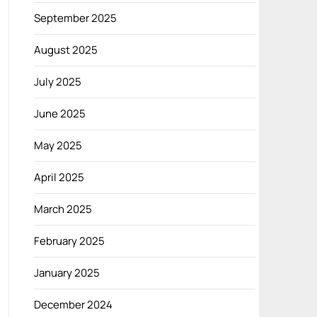
September 2025
August 2025
July 2025
June 2025
May 2025
April 2025
March 2025
February 2025
January 2025
December 2024