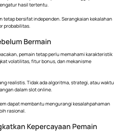
engatur hasil tertentu.
an tetap bersifat independen. Serangkaian kekalahan
r probabilitas.
Sebelum Bermain
acakan, pemain tetap perlu memahami karakteristik
kat volatilitas, fitur bonus, dan mekanisme
ng realistis. Tidak ada algoritma, strategi, atau waktu
ngan dalam slot online.
istem dapat membantu mengurangi kesalahpahaman
h rasional.
ngkatkan Kepercayaan Pemain