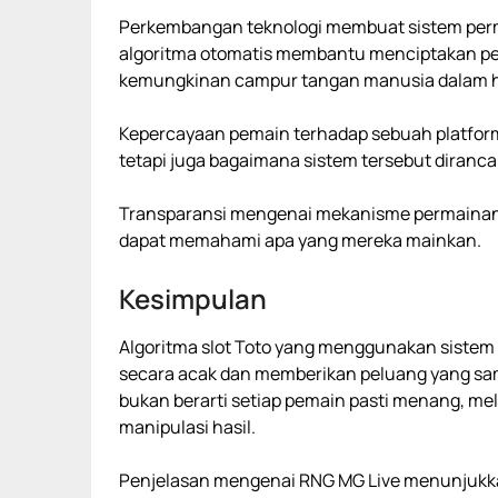
Perkembangan teknologi membuat sistem perm
algoritma otomatis membantu menciptakan p
kemungkinan campur tangan manusia dalam h
Kepercayaan pemain terhadap sebuah platform
tetapi juga bagaimana sistem tersebut diranca
Transparansi mengenai mekanisme permainan m
dapat memahami apa yang mereka mainkan.
Kesimpulan
Algoritma slot Toto yang menggunakan sistem
secara acak dan memberikan peluang yang sama
bukan berarti setiap pemain pasti menang, m
manipulasi hasil.
Penjelasan mengenai RNG MG Live menunjukka