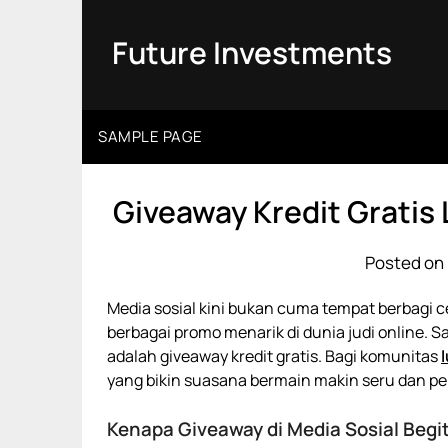
Skip
to
Future Investments
content
SAMPLE PAGE
Giveaway Kredit Gratis 
Posted on 
Media sosial kini bukan cuma tempat berbagi c
berbagai promo menarik di dunia judi online. 
adalah giveaway kredit gratis. Bagi komunitas
yang bikin suasana bermain makin seru dan pe
Kenapa Giveaway di Media Sosial Begi