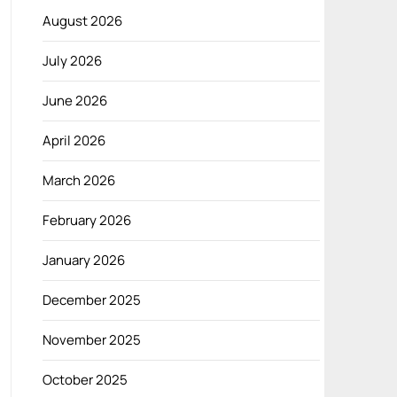
August 2026
July 2026
June 2026
April 2026
March 2026
February 2026
January 2026
December 2025
November 2025
October 2025