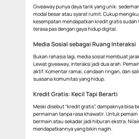
Giveaway punya daya tarik yang unik: sederhan
modal besar atau syarat rumit. Cukup mengikuti 
kesempatan mendapatkan kredit gratis sudah te
terasa pas dengan gaya hidup digital.
Media Sosial sebagai Ruang Interaksi
Bukan rahasia lagi, media sosial membuat jarak
Lewat giveaway, interaksi jadi dua arah. Pemain
aktif. Komentar ramai, candaan ringan, dan s
suasana komunitas yang hidup.
Kredit Gratis: Kecil Tapi Berarti
Meski disebut “kredit gratis”, dampaknya bisa 
permainan tanpa rasa khawatir. Untuk pemain
bermain atau sekadar jadi hiburan ekstra. Nilai
mendapatkannya yang bikin nagih.