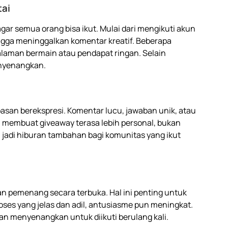
tai
ar semua orang bisa ikut. Mulai dari mengikuti akun
ingga meninggalkan komentar kreatif. Beberapa
laman bermain atau pendapat ringan. Selain
enyenangkan.
basan berekspresi. Komentar lucu, jawaban unik, atau
Ini membuat giveaway terasa lebih personal, bukan
u jadi hiburan tambahan bagi komunitas yang ikut
n pemenang secara terbuka. Hal ini penting untuk
ses yang jelas dan adil, antusiasme pun meningkat.
an menyenangkan untuk diikuti berulang kali.