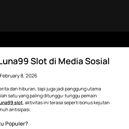
Luna99 Slot di Media Sosial
February 8, 2026
erita dan hiburan, tapi juga jadi panggung utama
Salah satu yang paling ditunggu-tunggu pemain
luna99 slot
, aktivitas ini terasa seperti bonus kejutan
nuh antisipasi.
tu Populer?