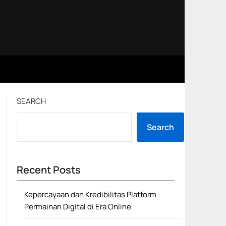
SEARCH
Search
Recent Posts
Kepercayaan dan Kredibilitas Platform
Permainan Digital di Era Online