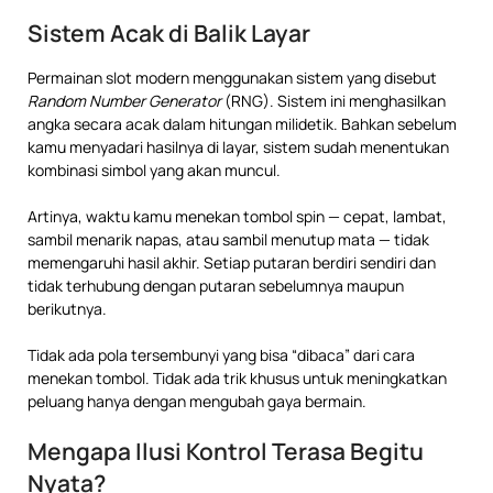
Sistem Acak di Balik Layar
Permainan slot modern menggunakan sistem yang disebut
Random Number Generator
(RNG). Sistem ini menghasilkan
angka secara acak dalam hitungan milidetik. Bahkan sebelum
kamu menyadari hasilnya di layar, sistem sudah menentukan
kombinasi simbol yang akan muncul.
Artinya, waktu kamu menekan tombol spin — cepat, lambat,
sambil menarik napas, atau sambil menutup mata — tidak
memengaruhi hasil akhir. Setiap putaran berdiri sendiri dan
tidak terhubung dengan putaran sebelumnya maupun
berikutnya.
Tidak ada pola tersembunyi yang bisa “dibaca” dari cara
menekan tombol. Tidak ada trik khusus untuk meningkatkan
peluang hanya dengan mengubah gaya bermain.
Mengapa Ilusi Kontrol Terasa Begitu
Nyata?