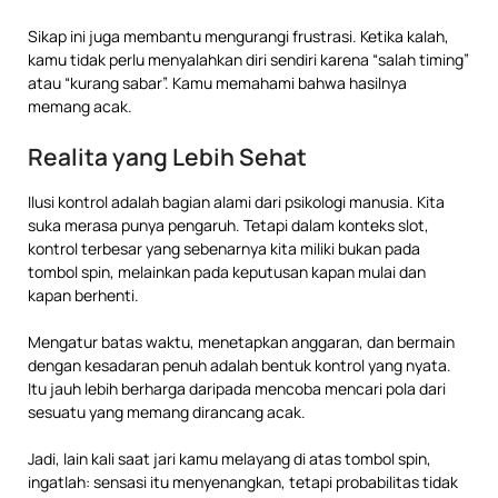
Sikap ini juga membantu mengurangi frustrasi. Ketika kalah,
kamu tidak perlu menyalahkan diri sendiri karena “salah timing”
atau “kurang sabar”. Kamu memahami bahwa hasilnya
memang acak.
Realita yang Lebih Sehat
Ilusi kontrol adalah bagian alami dari psikologi manusia. Kita
suka merasa punya pengaruh. Tetapi dalam konteks slot,
kontrol terbesar yang sebenarnya kita miliki bukan pada
tombol spin, melainkan pada keputusan kapan mulai dan
kapan berhenti.
Mengatur batas waktu, menetapkan anggaran, dan bermain
dengan kesadaran penuh adalah bentuk kontrol yang nyata.
Itu jauh lebih berharga daripada mencoba mencari pola dari
sesuatu yang memang dirancang acak.
Jadi, lain kali saat jari kamu melayang di atas tombol spin,
ingatlah: sensasi itu menyenangkan, tetapi probabilitas tidak