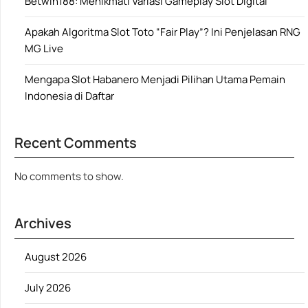
Betwin188: Menikmati Variasi Gameplay Slot Digital
Apakah Algoritma Slot Toto “Fair Play”? Ini Penjelasan RNG
MG Live
Mengapa Slot Habanero Menjadi Pilihan Utama Pemain
Indonesia di Daftar
Recent Comments
No comments to show.
Archives
August 2026
July 2026