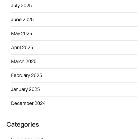
July 2025
June 2025
May 2025
April 2025
March 2025
February 2025
January 2025
December 2024
Categories