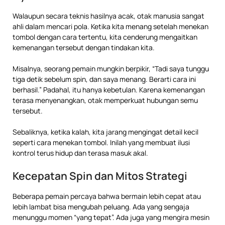
Walaupun secara teknis hasilnya acak, otak manusia sangat
ahli dalam mencari pola. Ketika kita menang setelah menekan
tombol dengan cara tertentu, kita cenderung mengaitkan
kemenangan tersebut dengan tindakan kita.
Misalnya, seorang pemain mungkin berpikir, “Tadi saya tunggu
tiga detik sebelum spin, dan saya menang. Berarti cara ini
berhasil.” Padahal, itu hanya kebetulan. Karena kemenangan
terasa menyenangkan, otak memperkuat hubungan semu
tersebut.
Sebaliknya, ketika kalah, kita jarang mengingat detail kecil
seperti cara menekan tombol. Inilah yang membuat ilusi
kontrol terus hidup dan terasa masuk akal.
Kecepatan Spin dan Mitos Strategi
Beberapa pemain percaya bahwa bermain lebih cepat atau
lebih lambat bisa mengubah peluang. Ada yang sengaja
menunggu momen “yang tepat”. Ada juga yang mengira mesin