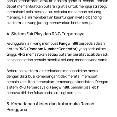
bonus pendaftaran, atau fitur dalam game itu sendiri. Pemain
dapat memanfaatkan putaran gratis untuk menguji strategi,
memahami pola mesin, atau sekadar menambah peluang
menang. Hal ini memberikan keuntungan nyata dibanding
platform lain yang jarang menawarkan bonus serupa.
4. Sistem Fair Play dan RNG Terpercaya
Keunggulan lain yang membuat
Fangwin88
berbeda adalah
sistem
RNG (Random Number Generator)
yang berkualitas
tinggi. RNG memastikan setiap putaran bersifat acak dan adil,
sehingga setiap pemain memiliki peluang menang yang sama.
Beberapa platform lain terkadang menghadirkan mesin
dengan distribusi kemenangan tidak merata, membuat
pemain kesulitan merasakan kemenangan konsisten. Dengan
sistem RNG terpercaya di
Fangwin88
, pemain bisa lebih
percaya diri dan fokus pada strategi bermain.
5. Kemudahan Akses dan Antarmuka Ramah
Pengguna