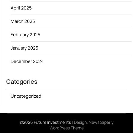
April 2025
March 2025
February 2025
January 2025
December 2024
Categories
Uncategorized
©2026 Future Investments
| Design:
Newspaperly
WordPress Theme