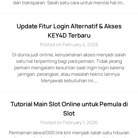
dan transparan. Salah satu cara untuk menilai hal ini…
Update Fitur Login Alternatif & Akses
KEY4D Terbaru
Posted on February 4, 2026
Di dunia judi online, kenyamanan akses menjadi salah
satu hal terpenting bagi para pemain. Tidak jarang
pemain mengalami kesulitan saat ingin login karena
jaringan, perangkat, atau masalah teknis lainnya.
Menjawab kebutuhan ini,…
Tutorial Main Slot Online untuk Pemula di
Slot
Posted on February 1, 2026
Permainan dewa1000 link kini menjadi salah satu hiburan