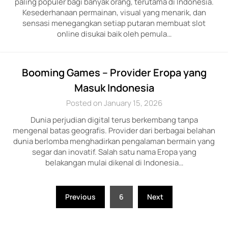
paling populer bagi banyak orang, terutama di Indonesia.
Kesederhanaan permainan, visual yang menarik, dan
sensasi menegangkan setiap putaran membuat slot
online disukai baik oleh pemula…
Booming Games – Provider Eropa yang
Masuk Indonesia
Posted on January 15, 2026
Dunia perjudian digital terus berkembang tanpa
mengenal batas geografis. Provider dari berbagai belahan
dunia berlomba menghadirkan pengalaman bermain yang
segar dan inovatif. Salah satu nama Eropa yang
belakangan mulai dikenal di Indonesia…
Posts
Previous
6
Next
pagination