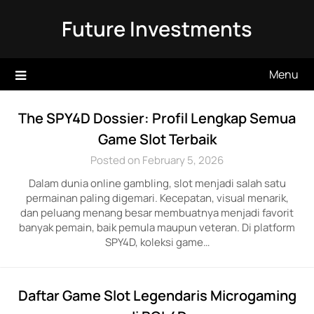
Skip
Future Investments
to
content
Menu
The SPY4D Dossier: Profil Lengkap Semua
Game Slot Terbaik
Posted on February 5, 2026
Dalam dunia online gambling, slot menjadi salah satu
permainan paling digemari. Kecepatan, visual menarik,
dan peluang menang besar membuatnya menjadi favorit
banyak pemain, baik pemula maupun veteran. Di platform
SPY4D, koleksi game…
Daftar Game Slot Legendaris Microgaming