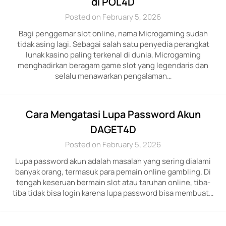
di POL4D
Posted on February 5, 2026
Bagi penggemar slot online, nama Microgaming sudah
tidak asing lagi. Sebagai salah satu penyedia perangkat
lunak kasino paling terkenal di dunia, Microgaming
menghadirkan beragam game slot yang legendaris dan
selalu menawarkan pengalaman…
Cara Mengatasi Lupa Password Akun
DAGET4D
Posted on February 5, 2026
Lupa password akun adalah masalah yang sering dialami
banyak orang, termasuk para pemain online gambling. Di
tengah keseruan bermain slot atau taruhan online, tiba-
tiba tidak bisa login karena lupa password bisa membuat…