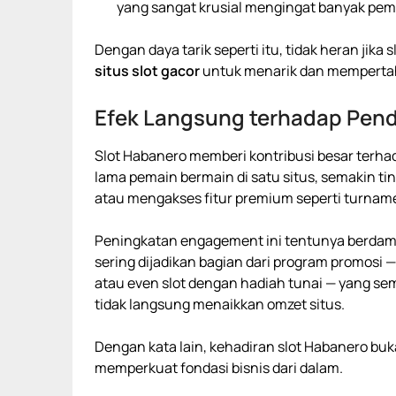
yang sangat krusial mengingat banyak pema
Dengan daya tarik seperti itu, tidak heran jik
situs slot gacor
untuk menarik dan memperta
Efek Langsung terhadap Pend
Slot Habanero memberi kontribusi besar terhad
lama pemain bermain di satu situs, semakin t
atau mengakses fitur premium seperti turname
Peningkatan engagement ini tentunya berdampa
sering dijadikan bagian dari program promosi 
atau even slot dengan hadiah tunai — yang s
tidak langsung menaikkan omzet situs.
Dengan kata lain, kehadiran slot Habanero bu
memperkuat fondasi bisnis dari dalam.