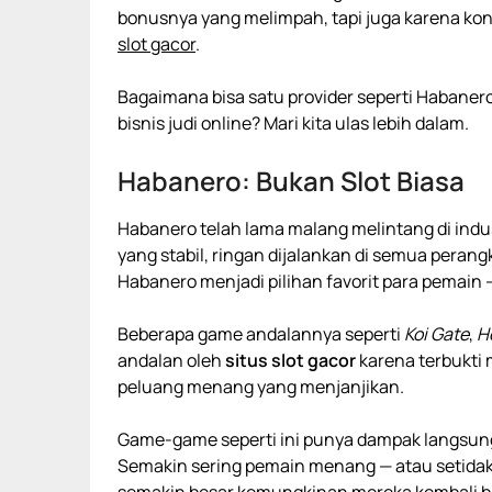
bonusnya yang melimpah, tapi juga karena ko
slot gacor
.
Bagaimana bisa satu provider seperti Haban
bisnis judi online? Mari kita ulas lebih dalam.
Habanero: Bukan Slot Biasa
Habanero telah lama malang melintang di indus
yang stabil, ringan dijalankan di semua perangk
Habanero menjadi pilihan favorit para pemain
Beberapa game andalannya seperti
Koi Gate
,
H
andalan oleh
situs slot gacor
karena terbukti
peluang menang yang menjanjikan.
Game-game seperti ini punya dampak langsung 
Semakin sering pemain menang — atau setid