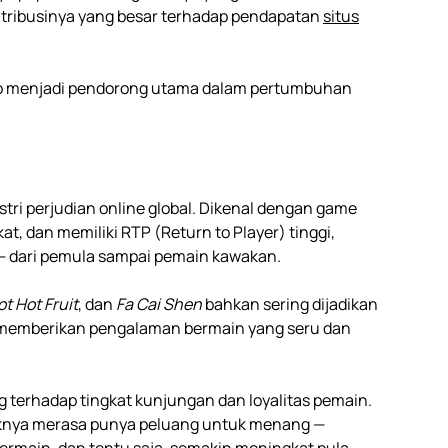
ntribusinya yang besar terhadap pendapatan
situs
ero menjadi pendorong utama dalam pertumbuhan
tri perjudian online global. Dikenal dengan game
at, dan memiliki RTP (Return to Player) tinggi,
 — dari pemula sampai pemain kawakan.
ot Hot Fruit
, dan
Fa Cai Shen
bahkan sering dijadikan
 memberikan pengalaman bermain yang seru dan
terhadap tingkat kunjungan dan loyalitas pemain.
aknya merasa punya peluang untuk menang —