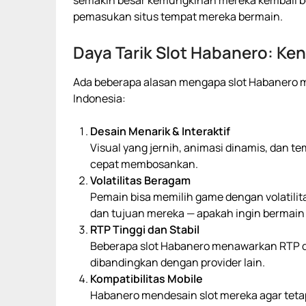
semakin besar kemungkinan mereka kembali be
pemasukan situs tempat mereka bermain.
Daya Tarik Slot Habanero: Ke
Ada beberapa alasan mengapa slot Habanero me
Indonesia:
Desain Menarik & Interaktif
Visual yang jernih, animasi dinamis, dan
cepat membosankan.
Volatilitas Beragam
Pemain bisa memilih game dengan volatilit
dan tujuan mereka — apakah ingin bermain 
RTP Tinggi dan Stabil
Beberapa slot Habanero menawarkan RTP d
dibandingkan dengan provider lain.
Kompatibilitas Mobile
Habanero mendesain slot mereka agar tetap