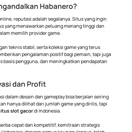
engandalkan Habanero?
nline, reputasi adalah segalanya. Situs yang ingin
tus yang menawarkan peluang menang tinggi dan
dalam memilih provider game.
n teknis stabil, serta koleksi game yang terus
emberikan pengalaman positif bagi pemain, tapi juga
s basis pengguna, dan meningkatkan pendapatan
asi dan Profit
i dalam desain dan gameplay bisa berjalan seiring
n hanya dilihat dari jumlah game yang dirilis, tapi
situs slot gacor
di Indonesia.
serba cepat dan kompetitif, kemitraan strategis