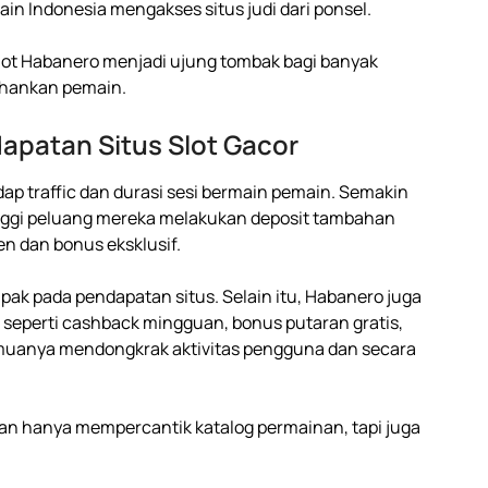
in Indonesia mengakses situs judi dari ponsel.
a slot Habanero menjadi ujung tombak bagi banyak
hankan pemain.
apatan Situs Slot Gacor
ap traffic dan durasi sesi bermain pemain. Semakin
inggi peluang mereka melakukan deposit tambahan
n dan bonus eksklusif.
k pada pendapatan situs. Selain itu, Habanero juga
— seperti cashback mingguan, bonus putaran gratis,
emuanya mendongkrak aktivitas pengguna dan secara
kan hanya mempercantik katalog permainan, tapi juga