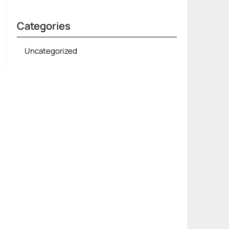
Categories
Uncategorized