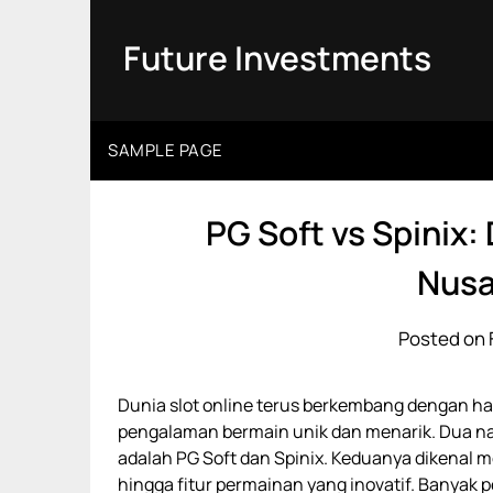
Skip
to
Future Investments
content
SAMPLE PAGE
PG Soft vs Spinix:
Nusa
Posted on 
Dunia slot online terus berkembang dengan h
pengalaman bermain unik dan menarik. Dua na
adalah PG Soft dan Spinix. Keduanya dikenal memi
hingga fitur permainan yang inovatif. Banyak 