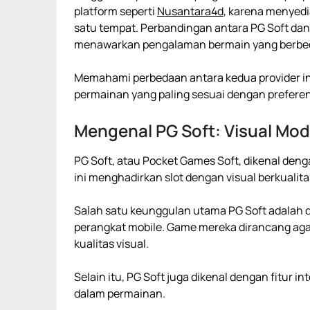
platform seperti
Nusantara4d
, karena menyedi
satu tempat. Perbandingan antara PG Soft dan
menawarkan pengalaman bermain yang berbed
Memahami perbedaan antara kedua provider 
permainan yang paling sesuai dengan preferen
Mengenal PG Soft: Visual Mode
PG Soft, atau Pocket Games Soft, dikenal den
ini menghadirkan slot dengan visual berkualita
Salah satu keunggulan utama PG Soft adalah 
perangkat mobile. Game mereka dirancang aga
kualitas visual.
Selain itu, PG Soft juga dikenal dengan fitur i
dalam permainan.