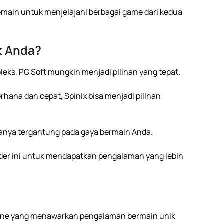
main untuk menjelajahi berbagai game dari kedua
k Anda?
pleks, PG Soft mungkin menjadi pilihan yang tepat.
hana dan cepat, Spinix bisa menjadi pilihan
uanya tergantung pada gaya bermain Anda.
der ini untuk mendapatkan pengalaman yang lebih
online yang menawarkan pengalaman bermain unik