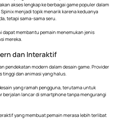
akan akses lengkap ke berbagai game populer dalam
 Spinix menjadi topik menarik karena keduanya
a, tetapi sama-sama seru.
ini dapat membantu pemain menemukan jenis
si mereka.
rn dan Interaktif
gan pendekatan modern dalam desain game. Provider
s tinggi dan animasi yang halus.
desain yang ramah pengguna, terutama untuk
r berjalan lancar di smartphone tanpa mengurangi
nteraktif yang membuat pemain merasa lebih terlibat