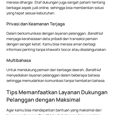
merasa dihargai. Staf dukungan juga sangat paham tentang
berbagai aspek judi online, sehingga bisa memberikan solusi
yang tepat sesuai kebutuhan.
Privasi dan Keamanan Terjaga
Dalam berkomunikasi dengan layanan pelanggan,
Bandit4d
menjaga kerahasiaan data pribadi dan transaksi pemain
dengan sangat ketat. Kamu bisa merasa aman berbagi
informasi penting tanpa khawatir bocor atau disalahgunakan.
Multibahasa
Untuk mendukung pemain dari berbagai daerah,
Bandit4d
menyediakan layanan pelanggan dalam beberapa bahasa
sehingga memudahkan komunikasi tanpa hambatan bahasa.
Tips Memanfaatkan Layanan Dukungan
Pelanggan dengan Maksimal
Agar kamu bisa mendapatkan bantuan yang maksimal dari