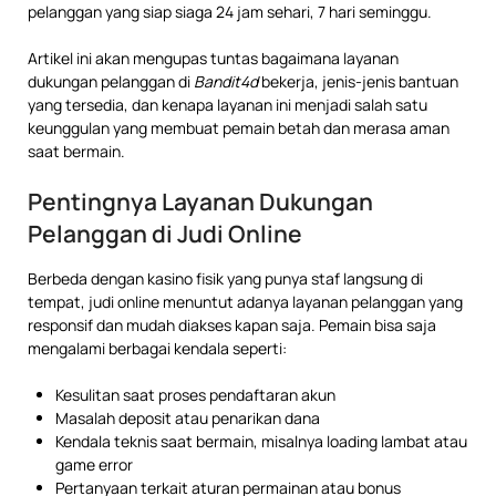
pelanggan yang siap siaga 24 jam sehari, 7 hari seminggu.
Artikel ini akan mengupas tuntas bagaimana layanan
dukungan pelanggan di
Bandit4d
bekerja, jenis-jenis bantuan
yang tersedia, dan kenapa layanan ini menjadi salah satu
keunggulan yang membuat pemain betah dan merasa aman
saat bermain.
Pentingnya Layanan Dukungan
Pelanggan di Judi Online
Berbeda dengan kasino fisik yang punya staf langsung di
tempat, judi online menuntut adanya layanan pelanggan yang
responsif dan mudah diakses kapan saja. Pemain bisa saja
mengalami berbagai kendala seperti:
Kesulitan saat proses pendaftaran akun
Masalah deposit atau penarikan dana
Kendala teknis saat bermain, misalnya loading lambat atau
game error
Pertanyaan terkait aturan permainan atau bonus