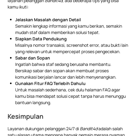
layanan pelanggan
Bandit4d
, ada beberapa tips yang bisa
kamu ikuti:
Jelaskan Masalah dengan Detail
Semakin lengkap informasi yang kamu berikan, semakin
mudah staf dalam memberikan solusi tepat.
Siapkan Data Pendukung
Misalnya nomor transaksi, screenshot error, atau bukti lain
yang relevan untuk mempercepat proses pengecekan.
Sabar dan Sopan
Ingatlah bahwa staf sedang berusaha membantu.
Bersikap sabar dan sopan akan membuat proses
komunikasi berjalan lancar dan lebih menyenangkan.
Gunakan Fitur FAQ Terlebih Dahulu
Untuk masalah sederhana, cek dulu halaman FAQ agar
kamu bisa mendapat solusi cepat tanpa harus menunggu
bantuan langsung.
Kesimpulan
Layanan dukungan pelanggan 24/7 di
Bandit4d
adalah salah
satu alasan utama mengapa banyak pemain merasa nyaman