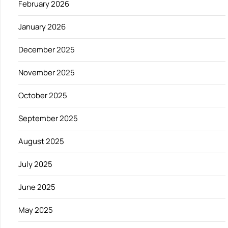
February 2026
January 2026
December 2025
November 2025
October 2025
September 2025
August 2025
July 2025
June 2025
May 2025