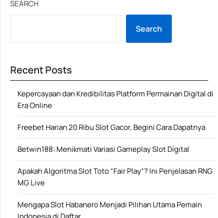
SEARCH
Search
Recent Posts
Kepercayaan dan Kredibilitas Platform Permainan Digital di
Era Online
Freebet Harian 20 Ribu Slot Gacor, Begini Cara Dapatnya
Betwin188: Menikmati Variasi Gameplay Slot Digital
Apakah Algoritma Slot Toto “Fair Play”? Ini Penjelasan RNG
MG Live
Mengapa Slot Habanero Menjadi Pilihan Utama Pemain
Indonesia di Daftar