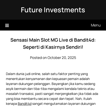
Skip
Future Investments
to
content
Menu
Sensasi Main Slot MG Live di Bandit4d:
Seperti di Kasirnya Sendiri!
Posted on October 20, 2025
Dalam dunia judi online, salah satu faktor penting yang
menentukan kenyamanan dan kepuasan pemain adalah
layanan dukungan pelanggan. Bayangkan jika kamu sedang
asyik bermain dan tiba-tiba mengalami kendala teknis atau
masalah transaksi, pasti sangat menjengkelkan jika tidak ada
yang bisa membantu secara cepat dan tepat. Nah, itulah
kenapa
Bandit4d
sangat mengutamakan layanan dukungan