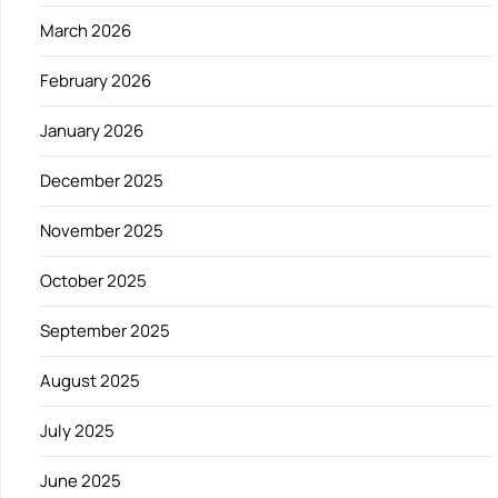
March 2026
February 2026
January 2026
December 2025
November 2025
October 2025
September 2025
August 2025
July 2025
June 2025