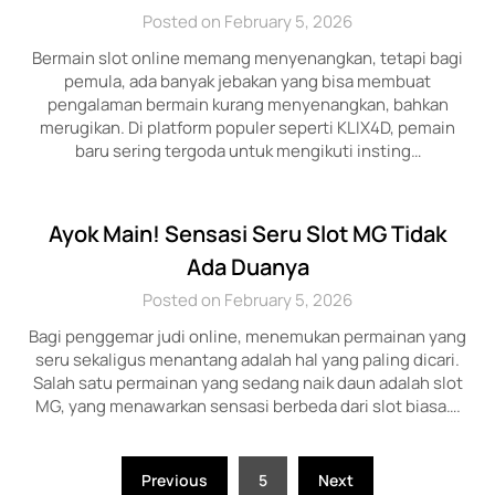
Posted on February 5, 2026
Bermain slot online memang menyenangkan, tetapi bagi
pemula, ada banyak jebakan yang bisa membuat
pengalaman bermain kurang menyenangkan, bahkan
merugikan. Di platform populer seperti KLIX4D, pemain
baru sering tergoda untuk mengikuti insting…
Ayok Main! Sensasi Seru Slot MG Tidak
Ada Duanya
Posted on February 5, 2026
Bagi penggemar judi online, menemukan permainan yang
seru sekaligus menantang adalah hal yang paling dicari.
Salah satu permainan yang sedang naik daun adalah slot
MG, yang menawarkan sensasi berbeda dari slot biasa….
Posts
Previous
5
Next