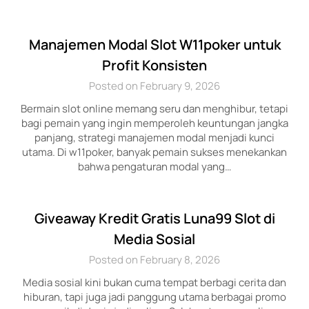
Manajemen Modal Slot W11poker untuk
Profit Konsisten
Posted on February 9, 2026
Bermain slot online memang seru dan menghibur, tetapi
bagi pemain yang ingin memperoleh keuntungan jangka
panjang, strategi manajemen modal menjadi kunci
utama. Di w11poker, banyak pemain sukses menekankan
bahwa pengaturan modal yang…
Giveaway Kredit Gratis Luna99 Slot di
Media Sosial
Posted on February 8, 2026
Media sosial kini bukan cuma tempat berbagi cerita dan
hiburan, tapi juga jadi panggung utama berbagai promo