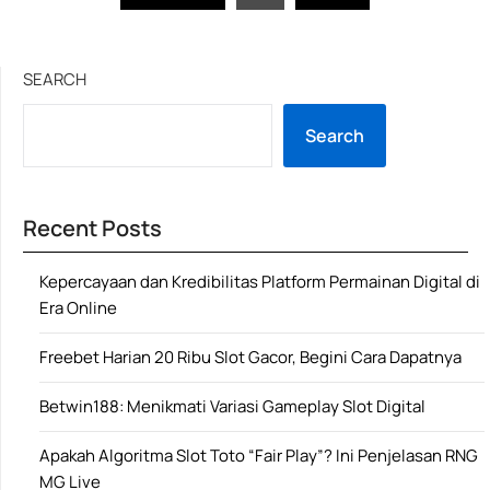
pagination
SEARCH
Search
Recent Posts
Kepercayaan dan Kredibilitas Platform Permainan Digital di
Era Online
Freebet Harian 20 Ribu Slot Gacor, Begini Cara Dapatnya
Betwin188: Menikmati Variasi Gameplay Slot Digital
Apakah Algoritma Slot Toto “Fair Play”? Ini Penjelasan RNG
MG Live